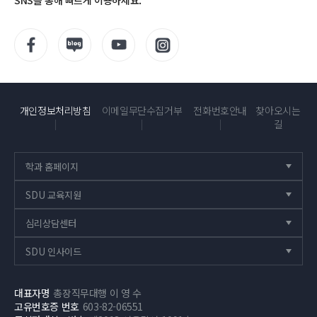
SNS를 통해 빠르게 이용하세요.
개인정보처리방침
이메일무단수집거부
전화번호안내
찾아오시는
길
학과 홈페이지
닫
힘
SDU 교육지원
닫
힘
심리상담센터
닫
힘
SDU 인사이드
닫
힘
대표자명
총장직무대행 이 영 수
고유번호증 번호
603-82-06551